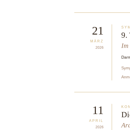
21
SY
9.
MÄRZ
Im 
2026
Darm
Symp
Anm
11
KO
Di
APRIL
Ar
2026