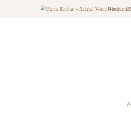
Home
E
K