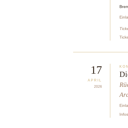
Bre
Einl
Tick
Tick
17
KO
Di
APRIL
Rüc
2026
Ar
Einl
Info