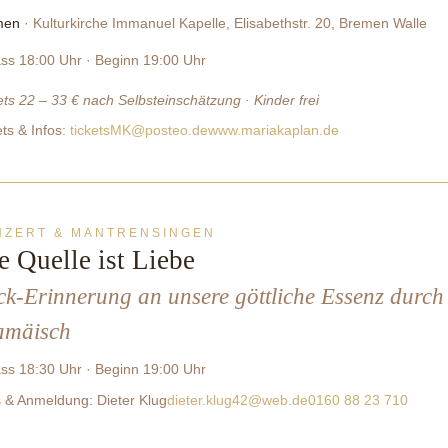
men
· Kulturkirche Immanuel Kapelle, Elisabethstr. 20, Bremen Walle
ass 18:00 Uhr · Beginn 19:00 Uhr
ets 22 – 33 € nach Selbsteinschätzung · Kinder frei
ets & Infos:
ticketsMK@posteo.de
www.mariakaplan.de
NZERT & MANTRENSINGEN
e Quelle ist Liebe
k-Erinnerung an unsere göttliche Essenz durch
amäisch
ass 18:30 Uhr · Beginn 19:00 Uhr
s & Anmeldung: Dieter Klug
dieter.klug42@web.de
0160 88 23 710