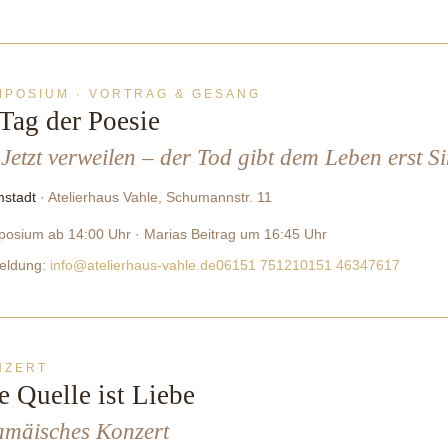
MPOSIUM · VORTRAG & GESANG
 Tag der Poesie
Jetzt verweilen – der Tod gibt dem Leben erst S
stadt
· Atelierhaus Vahle, Schumannstr. 11
osium ab 14:00 Uhr · Marias Beitrag um 16:45 Uhr
eldung:
info@atelierhaus-vahle.de
06151 75121
0151 46347617
NZERT
e Quelle ist Liebe
amäisches Konzert